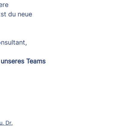
ere
tst du neue
nsultant,
l unseres Teams
. Dr.