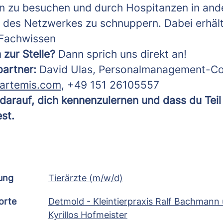
n zu besuchen und durch Hospitanzen in and
n des Netzwerkes zu schnuppern. Dabei erhäl
 Fachwissen
 zur Stelle?
Dann sprich uns direkt an!
partner:
David Ulas, Personalmanagement-Co
artemis.com
, +49 151 26105557
 darauf, dich kennenzulernen und dass du Tei
st.
lung
Tierärzte (m/w/d)
orte
Detmold - Kleintierpraxis Ralf Bachmann u
Kyrillos Hofmeister