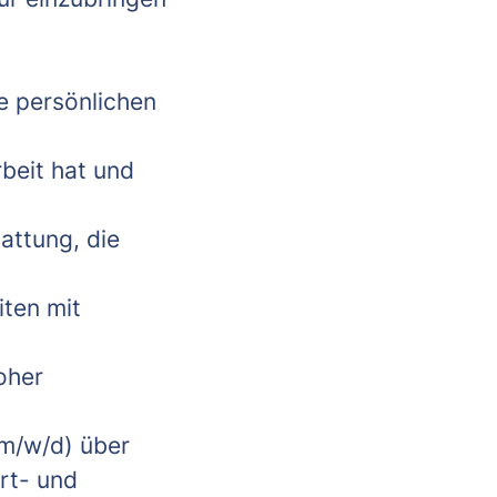
ne persönlichen
rbeit hat und
attung, die
iten mit
oher
(m/w/d) über
rt- und