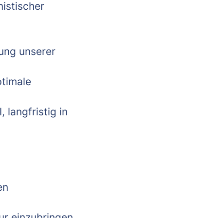
istischer
lung unserer
ptimale
langfristig in
en
tur einzubringen