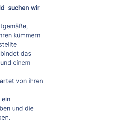
ld suchen wir
eitgemäße,
Jahren kümmern
tellte
rbindet das
e und einem
artet von ihren
 ein
ben und die
ben.