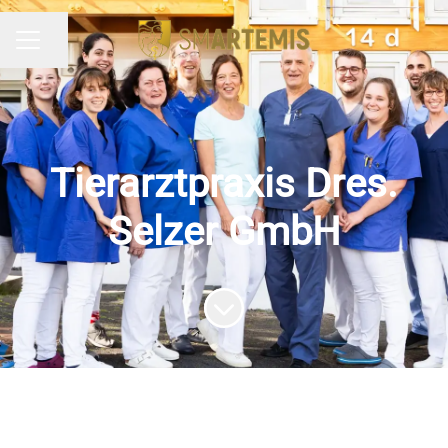
Seite teilen
KARRIEREMENÜ
Tierarztpraxis Dres.
Selzer GmbH
Zum Inhalt scrollen