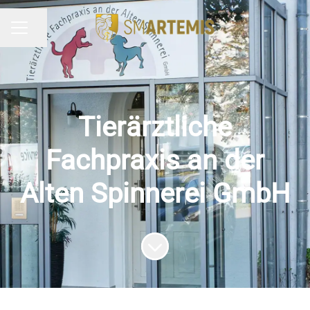
Seite teilen
KARRIEREMENÜ
Tierärztliche
Fachpraxis an der
Alten Spinnerei GmbH
Zum Inhalt scrollen