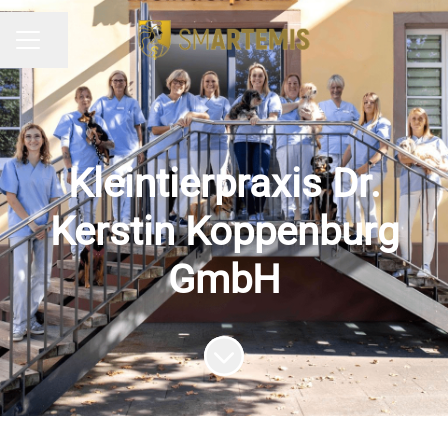
Seite teilen
KARRIEREMENÜ
Kleintierpraxis Dr.
Kerstin Koppenburg
GmbH
Zum Inhalt scrollen