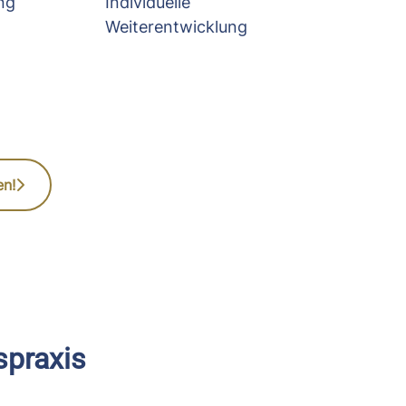
ng
Individuelle
Weiterentwicklung
en!
spraxis