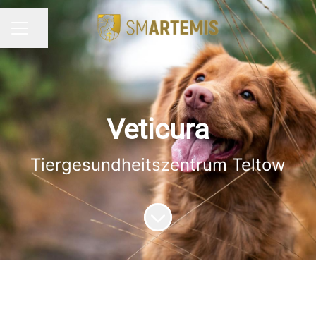
Seite teilen
KARRIEREMENÜ
Veticura
Tiergesundheitszentrum Teltow
Zum Inhalt scrollen