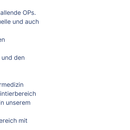
fallende OPs.
uelle und auch
en
n und den
rmedizin
intierbereich
 in unserem
ereich mit