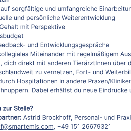
 auf sorgfältige und umfangreiche Einarbeitu
duelle und persönliche Weiterentwicklung
 Gehalt mit Perspektive
gsbudget
eedback- und Entwicklungsgespräche
, kollegiales Miteinander mit regelmäßigem Au
t, dich direkt mit anderen TierärztInnen über
chlandweit zu vernetzen, Fort- und Weiterbi
urch Hospitationen in andere Praxen/Klinike
hnuppern. Dabei erhältst du neue Eindrücke 
 zur Stelle?
partner:
Astrid Brockhoff, Personal- und Prax
off@smartemis.com
, +49 151 26679321