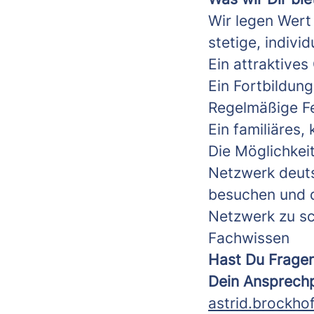
Wir legen Wert
stetige, indivi
Ein attraktives
Ein Fortbildun
Regelmäßige F
Ein familiäres
Die Möglichkei
Netzwerk deuts
besuchen und d
Netzwerk zu sc
Fachwissen
Hast Du Fragen
Dein Ansprech
astrid.brockh