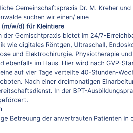
tliche Gemeinschaftspraxis Dr. M. Kreher und 
nwalde suchen wir einen/ eine
 (m/w/d) für Kleintiere
 der Gemischtpraxis bietet im 24/7-Erreichb
k wie digitales Röntgen, Ultraschall, Endosk
ose und Elektrochirurgie. Physiotherapie und
d ebenfalls im Haus. Hier wird nach GVP-St
 eine auf vier Tage verteilte 40-Stunden-Woc
eboten. Nach einer dreimonatigen Einarbeitun
eitschaftsdienst. In der BPT-Ausbildungspr
gefördert.
n
ige Betreuung der anvertrauten Patienten in 