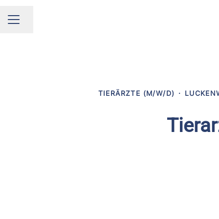
Seite teilen
KARRIEREMENÜ
TIERÄRZTE (M/W/D)
·
LUCKENW
Tierar