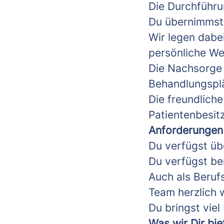
Die Durchführu
Du übernimmst 
Wir legen dabei
persönliche We
Die Nachsorge 
Behandlungsplä
Die freundlich
Patientenbesit
Anforderungen
Du verfügst üb
Du verfügst ber
Auch als Berufs
Team herzlich 
Du bringst viel
Was wir Dir bie