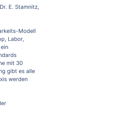
Dr. E. Stamnitz,
arkeits-Modell
op, Labor,
 ein
andards
he mit 30
g gibt es alle
axis werden
der